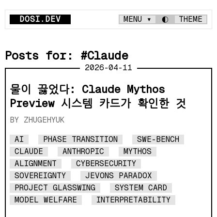
DOSI.DEV
MENU ▾
◐
THEME
Posts for: #Claude
2026-04-11
물이 끓었다: Claude Mythos
Preview 시스템 카드가 확인한 것
ZHUGEHYUK
AI
PHASE TRANSITION
SWE-BENCH
CLAUDE
ANTHROPIC
MYTHOS
ALIGNMENT
CYBERSECURITY
SOVEREIGNTY
JEVONS PARADOX
PROJECT GLASSWING
SYSTEM CARD
MODEL WELFARE
INTERPRETABILITY