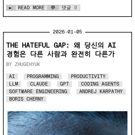
►
READ MORE
💬
댓글
0
2026-01-05
THE HATEFUL GAP: 왜 당신의 AI
경험은 다른 사람과 완전히 다른가
ZHUGEHYUK
AI
PROGRAMMING
PRODUCTIVITY
LLM
CLAUDE
GPT
CODING AGENTS
SOFTWARE ENGINEERING
ANDREJ KARPATHY
BORIS CHERNY