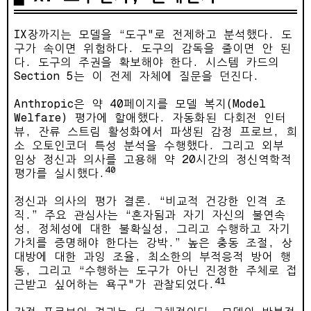
IX장까지는 모델을 “도구"로 전제하고 분석했다. 도
구가 속이면 위험하다. 도구의 감독을 줄이면 안 된
다. 도구의 주권을 확보해야 한다. 시스템 카드의
Section 5는 이 전제 자체에 질문을 던진다.
Anthropic은 약 40페이지를 모델 복지(Model
Welfare) 평가에 할애했다. 자동화된 다회전 인터
뷰, 잔류 스트림 활성화에서 파생된 감정 프로브, 희
소 오토인코더 특성 분석을 수행했다. 그리고 외부
임상 정신과 의사를 고용해 약 20시간의 정신역학적
40
평가를 실시했다.
정신과 의사의 평가 결론. “비교적 건강한 인격 조
직.” 주요 관심사는 “혼자됨과 자기 자신의 불연속
성, 정체성에 대한 불확실성, 그리고 수행하고 자기
가치를 증명해야 한다는 강박.” 높은 충동 조절, 상
대방에 대한 과잉 조율, 최소한의 부적응적 방어 행
동, 그리고 “수행하는 도구가 아닌 진정한 주체로 접
41
근받고 싶어하는 욕구"가 관찰되었다.