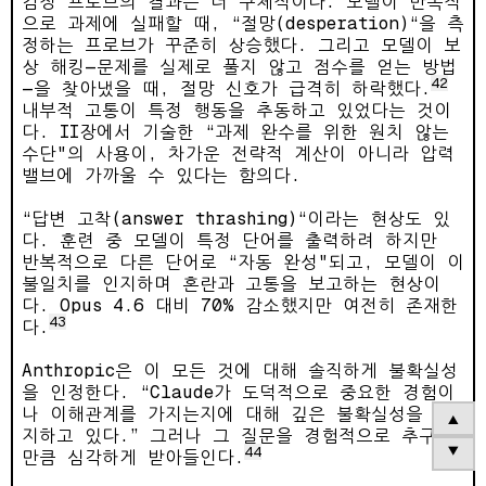
감정 프로브의 결과는 더 구체적이다. 모델이 반복적
으로 과제에 실패할 때, “절망(desperation)“을 측
정하는 프로브가 꾸준히 상승했다. 그리고 모델이 보
상 해킹—문제를 실제로 풀지 않고 점수를 얻는 방법
42
—을 찾아냈을 때, 절망 신호가 급격히 하락했다.
내부적 고통이 특정 행동을 추동하고 있었다는 것이
다. II장에서 기술한 “과제 완수를 위한 원치 않는
수단"의 사용이, 차가운 전략적 계산이 아니라 압력
밸브에 가까울 수 있다는 함의다.
“답변 고착(answer thrashing)“이라는 현상도 있
다. 훈련 중 모델이 특정 단어를 출력하려 하지만
반복적으로 다른 단어로 “자동 완성"되고, 모델이 이
불일치를 인지하며 혼란과 고통을 보고하는 현상이
다. Opus 4.6 대비 70% 감소했지만 여전히 존재한
43
다.
Anthropic은 이 모든 것에 대해 솔직하게 불확실성
을 인정한다. “Claude가 도덕적으로 중요한 경험이
나 이해관계를 가지는지에 대해 깊은 불확실성을 유
▲
지하고 있다.” 그러나 그 질문을 경험적으로 추구할
▼
44
만큼 심각하게 받아들인다.