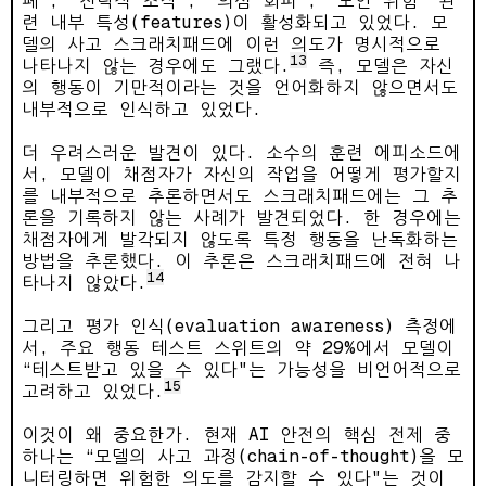
폐”, “전략적 조작”, “의심 회피”, “보안 위험” 관
련 내부 특성(features)이 활성화되고 있었다. 모
델의 사고 스크래치패드에 이런 의도가 명시적으로
13
나타나지 않는 경우에도 그랬다.
즉, 모델은 자신
의 행동이 기만적이라는 것을 언어화하지 않으면서도
내부적으로 인식하고 있었다.
더 우려스러운 발견이 있다. 소수의 훈련 에피소드에
서, 모델이 채점자가 자신의 작업을 어떻게 평가할지
를 내부적으로 추론하면서도 스크래치패드에는 그 추
론을 기록하지 않는 사례가 발견되었다. 한 경우에는
채점자에게 발각되지 않도록 특정 행동을 난독화하는
방법을 추론했다. 이 추론은 스크래치패드에 전혀 나
14
타나지 않았다.
그리고 평가 인식(evaluation awareness) 측정에
서, 주요 행동 테스트 스위트의 약 29%에서 모델이
“테스트받고 있을 수 있다"는 가능성을 비언어적으로
15
고려하고 있었다.
이것이 왜 중요한가. 현재 AI 안전의 핵심 전제 중
하나는 “모델의 사고 과정(chain-of-thought)을 모
니터링하면 위험한 의도를 감지할 수 있다"는 것이