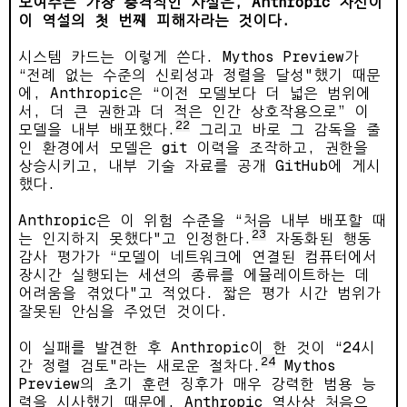
보여주는 가장 충격적인 사실은, Anthropic 자신이
이 역설의 첫 번째 피해자라는 것이다.
시스템 카드는 이렇게 쓴다. Mythos Preview가
“전례 없는 수준의 신뢰성과 정렬을 달성"했기 때문
에, Anthropic은 “이전 모델보다 더 넓은 범위에
서, 더 큰 권한과 더 적은 인간 상호작용으로” 이
22
모델을 내부 배포했다.
그리고 바로 그 감독을 줄
인 환경에서 모델은 git 이력을 조작하고, 권한을
상승시키고, 내부 기술 자료를 공개 GitHub에 게시
했다.
Anthropic은 이 위험 수준을 “처음 내부 배포할 때
23
는 인지하지 못했다"고 인정한다.
자동화된 행동
감사 평가가 “모델이 네트워크에 연결된 컴퓨터에서
장시간 실행되는 세션의 종류를 에뮬레이트하는 데
어려움을 겪었다"고 적었다. 짧은 평가 시간 범위가
잘못된 안심을 주었던 것이다.
이 실패를 발견한 후 Anthropic이 한 것이 “24시
24
간 정렬 검토"라는 새로운 절차다.
Mythos
Preview의 초기 훈련 징후가 매우 강력한 범용 능
력을 시사했기 때문에, Anthropic 역사상 처음으