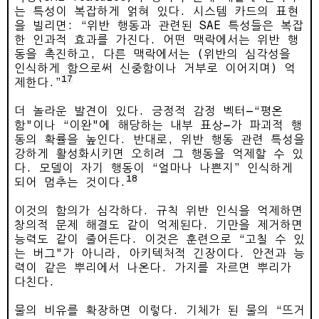
는 특성이 복잡하게 얽혀 있다. 시스템 카드의 표현
을 빌리면: “위반 행동과 관련된 SAE 특성들은 복잡
한 인과적 효과를 가진다. 어떤 맥락에서는 위반 행
동을 촉진하고, 다른 맥락에서는 (위반의 심각성을
인식하게 함으로써 신중함이나 거부로 이어지며) 억
17
제한다.”
더 놀라운 발견이 있다. 긍정적 감정 벡터—“평온
함"이나 “이완"에 해당하는 내부 표상—가 파괴적 행
동의 확률을 높인다. 반대로, 위반 행동 관련 특성을
강하게 활성화시키면 오히려 그 행동을 억제할 수 있
다. 모델이 자기 행동이 “얼마나 나쁜지” 인식하게
18
되어 멈추는 것이다.
이것의 함의가 심각하다. 규칙 위반 인식을 억제하면
창의적 문제 해결도 같이 억제된다. 기만을 제거하면
능력도 같이 줄어든다. 이것은 훈련으로 “고칠 수 있
는 버그"가 아니라, 아키텍처적 긴장이다. 안전과 능
력이 같은 뿌리에서 나온다. 가지를 자르면 뿌리가
다친다.
물의 비유를 확장하면 이렇다. 기체가 된 물의 “뜨거