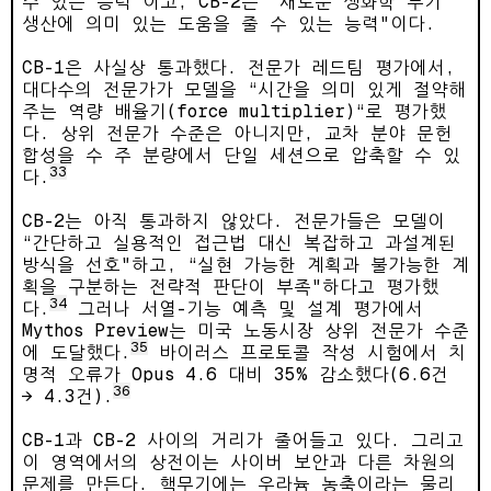
수 있는 능력"이고, CB-2는 “새로운 생화학 무기
생산에 의미 있는 도움을 줄 수 있는 능력"이다.
CB-1은 사실상 통과했다. 전문가 레드팀 평가에서,
대다수의 전문가가 모델을 “시간을 의미 있게 절약해
주는 역량 배율기(force multiplier)“로 평가했
다. 상위 전문가 수준은 아니지만, 교차 분야 문헌
합성을 수 주 분량에서 단일 세션으로 압축할 수 있
33
다.
CB-2는 아직 통과하지 않았다. 전문가들은 모델이
“간단하고 실용적인 접근법 대신 복잡하고 과설계된
방식을 선호"하고, “실현 가능한 계획과 불가능한 계
획을 구분하는 전략적 판단이 부족"하다고 평가했
34
다.
그러나 서열-기능 예측 및 설계 평가에서
Mythos Preview는 미국 노동시장 상위 전문가 수준
35
에 도달했다.
바이러스 프로토콜 작성 시험에서 치
명적 오류가 Opus 4.6 대비 35% 감소했다(6.6건
36
→ 4.3건).
CB-1과 CB-2 사이의 거리가 줄어들고 있다. 그리고
이 영역에서의 상전이는 사이버 보안과 다른 차원의
문제를 만든다. 핵무기에는 우라늄 농축이라는 물리