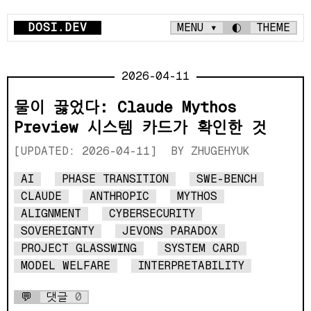
DOSI.DEV
MENU ▾
◐
THEME
2026-04-11
물이 끓었다: Claude Mythos
Preview 시스템 카드가 확인한 것
[UPDATED: 2026-04-11]
ZHUGEHYUK
AI
PHASE TRANSITION
SWE-BENCH
CLAUDE
ANTHROPIC
MYTHOS
ALIGNMENT
CYBERSECURITY
SOVEREIGNTY
JEVONS PARADOX
PROJECT GLASSWING
SYSTEM CARD
MODEL WELFARE
INTERPRETABILITY
💬
댓글
0