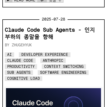
►
READ MORE
💬
댓글
0
2025-07-28
Claude Code Sub Agents - 인지
부하의 종말을 향해
ZHUGEHYUK
AI
DEVELOPER EXPERIENCE
CLAUDE CODE
ANTHROPIC
PRODUCTIVITY
CONTEXT SWITCHING
SUB AGENTS
SOFTWARE ENGINEERING
COGNITIVE LOAD