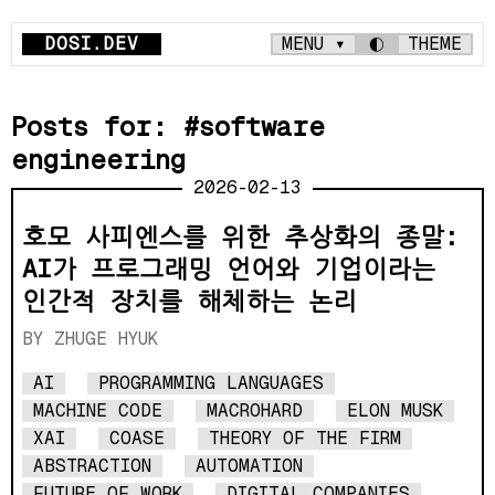
DOSI.DEV
MENU ▾
◐
THEME
Posts for: #software
engineering
2026-02-13
호모 사피엔스를 위한 추상화의 종말:
AI가 프로그래밍 언어와 기업이라는
인간적 장치를 해체하는 논리
ZHUGE HYUK
AI
PROGRAMMING LANGUAGES
MACHINE CODE
MACROHARD
ELON MUSK
XAI
COASE
THEORY OF THE FIRM
ABSTRACTION
AUTOMATION
FUTURE OF WORK
DIGITAL COMPANIES