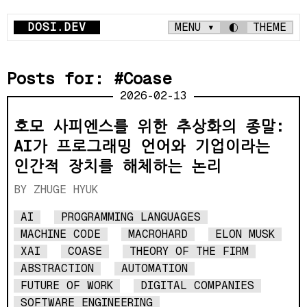
DOSI.DEV
MENU ▾
◐
THEME
Posts for: #Coase
2026-02-13
호모 사피엔스를 위한 추상화의 종말:
AI가 프로그래밍 언어와 기업이라는
인간적 장치를 해체하는 논리
ZHUGE HYUK
AI
PROGRAMMING LANGUAGES
MACHINE CODE
MACROHARD
ELON MUSK
XAI
COASE
THEORY OF THE FIRM
ABSTRACTION
AUTOMATION
FUTURE OF WORK
DIGITAL COMPANIES
SOFTWARE ENGINEERING