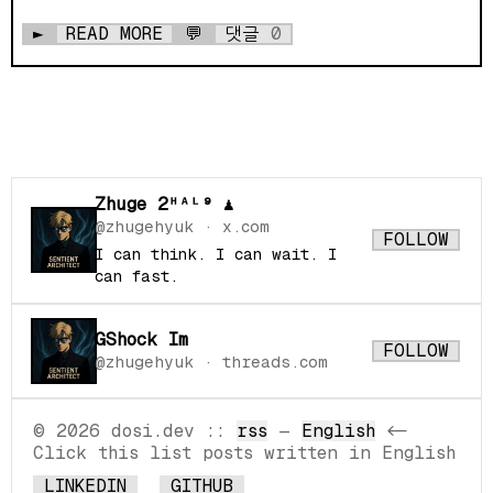
►
READ MORE
💬
댓글
0
Zhuge 2ᴴᴬᴸ⁹ ♟
@zhugehyuk
· x.com
FOLLOW
I can think. I can wait. I
can fast.
GShock Im
FOLLOW
@zhugehyuk
· threads.com
© 2026 dosi.dev
::
rss
—
English
<-
Click this list posts written in English
LINKEDIN
GITHUB