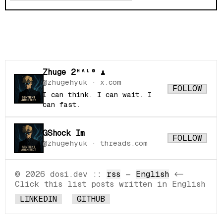
Zhuge 2ᴴᴬᴸ⁹ ♟
@zhugehyuk
· x.com
FOLLOW
I can think. I can wait. I
can fast.
GShock Im
FOLLOW
@zhugehyuk
· threads.com
© 2026 dosi.dev
::
rss
—
English
<-
Click this list posts written in English
LINKEDIN
GITHUB