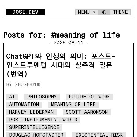
DOSI.DEV
MENU ▾
◐
THEME
Posts for: #meaning of life
2025-08-11
ChatGPT와 인생의 의미: 포스트-
인스트루멘털 시대의 실존적 질문
(번역)
ZHUGEHYUK
AI
PHILOSOPHY
FUTURE OF WORK
AUTOMATION
MEANING OF LIFE
HARVEY LEDERMAN
SCOTT AARONSON
POST-INSTRUMENTAL WORLD
SUPERINTELLIGENCE
DOUGLAS HOFSTADTER
EXISTENTIAL RISK