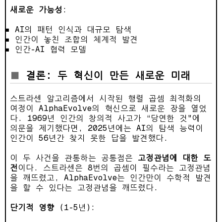
새로운 가능성
:
AI의 패턴 인식과 대규모 탐색
인간이 놓친 조합의 체계적 발견
인간-AI 협력 모델
결론: 두 혁신이 만든 새로운 미래
스트라센 알고리즘에서 시작된 행렬 곱셈 최적화의
여정이 AlphaEvolve의 혁신으로 새로운 장을 열었
다. 1969년 인간의 창의적 사고가 “당연한 것"에
의문을 제기했다면, 2025년에는 AI의 탐색 능력이
인간이 56년간 찾지 못한 답을 발견했다.
이 두 사건을 관통하는 공통점은
고정관념에 대한 도
전
이다. 스트라센은 8번의 곱셈이 필수라는 고정관념
을 깨뜨렸고, AlphaEvolve는 인간만이 수학적 발견
을 할 수 있다는 고정관념을 깨뜨렸다.
단기적 영향
(1-5년):