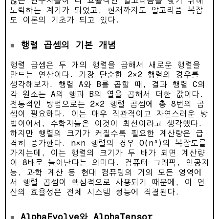
많은 연구자들이 더 효율적인 알고리즘을 찾기 위해
노력하는 계기가 되었고, 현재까지도 알고리즘 복잡
도 이론의 기초가 되고 있다.
행렬 곱셈의 기본 개념
행렬 곱셈은 두 개의 행렬을 곱해서 새로운 행렬을
만드는 연산이다. 가장 단순한 2×2 행렬의 경우를
생각해보자. 행렬 A와 B를 곱할 때, 결과 행렬 C의
각 원소는 A의 행과 B의 열을 곱해서 더한 값이다.
전통적인 방법으로는 2×2 행렬 곱셈에 총 8번의 곱
셈이 필요하다. 이는 매우 직관적이고 자연스러운 방
법이어서, 수학자들은 이것이 최선이라고 생각했다.
하지만 행렬의 크기가 커질수록 필요한 계산량은 급
격히 증가한다. n×n 행렬의 경우 O(n³)의 복잡도를
가지는데, 이는 행렬의 크기가 두 배가 되면 계산량
이 8배로 늘어난다는 의미다. 컴퓨터 그래픽, 인공지
능, 과학 계산 등 현대 컴퓨팅의 거의 모든 영역에
서 행렬 곱셈이 핵심적으로 사용되기 때문에, 이 연
산의 효율성은 전체 시스템 성능에 직결된다.
AlphaEvolve와 AlphaTensor