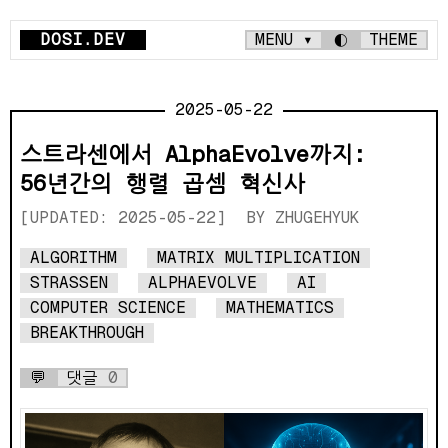
DOSI.DEV
MENU ▾
◐
THEME
2025-05-22
스트라센에서 AlphaEvolve까지:
56년간의 행렬 곱셈 혁신사
[UPDATED: 2025-05-22]
ZHUGEHYUK
ALGORITHM
MATRIX MULTIPLICATION
STRASSEN
ALPHAEVOLVE
AI
COMPUTER SCIENCE
MATHEMATICS
BREAKTHROUGH
💬
댓글
0