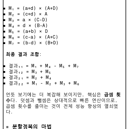
M₁ = (a+d) × (A+D)
M₂ = (c+d) × A
M₃ = a × (C-D)
M₄ = d × (B-A)
M₅ = (a+b) × D
M₆ = (c-a) × (A+C)
M₇ = (b-d) × (B+D)
최종 결과 조합
:
결과₁₁ = M₁ + M₄ - M₅ + M₇
결과₁₂ = M₃ + M₅
결과₂₁ = M₂ + M₄
결과₂₂ = M₁ - M₂ + M₃ + M₆
언뜻 보기에는 더 복잡해 보이지만, 핵심은
곱셈 횟
수
다. 덧셈과 뺄셈은 상대적으로 빠른 연산이므로,
곱셈 횟수를 줄이는 것이 전체 성능 향상의 열쇠였
다.
분할정복의 마법