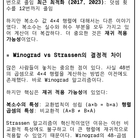
번으로 줄임
최근 최적화 (2017, 2023)
: 덧셈 횟
수를 12번까지 줄임
하지만 복소수 값 4×4 행렬에 대해서는 다른 이야기
였다. 복소수는 실수와 허수 부분을 모두 가지고 있
어 계산이 더 복잡하다. 더 중요한 것은
재귀 적용
가능성
이었다.
Winograd vs Strassen의 결정적 차이
많은 사람들이 놓치는 중요한 점이 있다. 사실 48번
의 곱셈으로 4×4 행렬을 계산하는 방법은 이전에도
존재했다. 바로 Winograd 알고리즘이다.
하지만 핵심은
재귀 적용 가능성
에 있었다:
복소수의 특성
: 교환법칙이 성립 (a×b = b×a)
행렬
곱셈의 특성
: 비교환적 (A×B ≠ B×A)
Strassen 알고리즘이 혁신적이었던 이유는 이런 비
교환적 특성에도 불구하고 더 큰 행렬에 재귀적으로
적용할 수 있었기 때문이다. Winograd의 48-곱셈