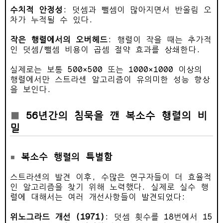
수치적 안정성
: 덧셈과 뺄셈이 많아지면서 반올림 오
차가 누적될 수 있다.
작은 행렬에서의 오버헤드
: 행렬이 작을 때는 추가적
인 덧셈/뺄셈 비용이 곱셈 절약 효과를 상쇄한다.
실제로는 보통 500×500 또는 1000×1000 이상의
행렬에서만 스트라센 알고리즘이 유의미한 성능 향상
을 보인다.
56년간의 침묵을 깬 복소수 행렬의 비
밀
복소수 행렬의 특별함
스트라센의 발견 이후, 수많은 연구자들이 더 효율적
인 알고리즘을 찾기 위해 노력했다. 실제로 실수 행
렬에 대해서는 여러 개선사항들이 발견되었다:
위노그라드 개선 (1971)
: 덧셈 횟수를 18번에서 15