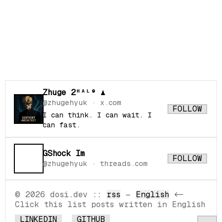
Zhuge 2ᴴᴬᴸ⁹ ♟
@zhugehyuk
· x.com
FOLLOW
I can think. I can wait. I
can fast.
GShock Im
FOLLOW
@zhugehyuk
· threads.com
© 2026 dosi.dev
::
rss
—
English
<-
Click this list posts written in English
LINKEDIN
GITHUB