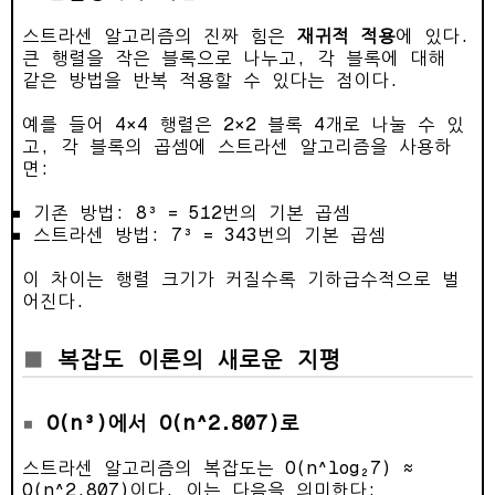
스트라센 알고리즘의 진짜 힘은
재귀적 적용
에 있다.
큰 행렬을 작은 블록으로 나누고, 각 블록에 대해
같은 방법을 반복 적용할 수 있다는 점이다.
예를 들어 4×4 행렬은 2×2 블록 4개로 나눌 수 있
고, 각 블록의 곱셈에 스트라센 알고리즘을 사용하
면:
기존 방법: 8³ = 512번의 기본 곱셈
스트라센 방법: 7³ = 343번의 기본 곱셈
이 차이는 행렬 크기가 커질수록 기하급수적으로 벌
어진다.
복잡도 이론의 새로운 지평
O(n³)에서 O(n^2.807)로
스트라센 알고리즘의 복잡도는 O(n^log₂7) ≈
O(n^2.807)이다. 이는 다음을 의미한다: